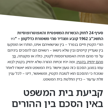
סעיף 24 לחוק הכשרות המשפטית והאפוטרופוסיות
התשכ"ב 1962 קובע ומגדיר מהי משמורת כדלקמן – "
היו
הורי הקטין חיים בנפרד – בין שנישואיהם אוינו, הותרו או הופקעו
בין שעדיין קיימים ובין שלא נישאו – רשאים הם להסכים ביניהם
על מי מהם תהיה האפוטרופסות לקטין, כולה או מקצתה,
מי
מהם יחזיק בקטין
, ומה יהיו זכויות ההורה שלא יחזיק בקטין לבוא
עמו במגע; הסכם כזה טעון אישור בית המשפט והוא יאשרו לאחר
שנוכח כי ההסכם הוא לטובת הקטין, ומשאושר, דינו – לכל ענין
זולת ערעור – כדין החלטת בית המשפט.
קביעת בית המשפט
באין הסכם בין ההורים