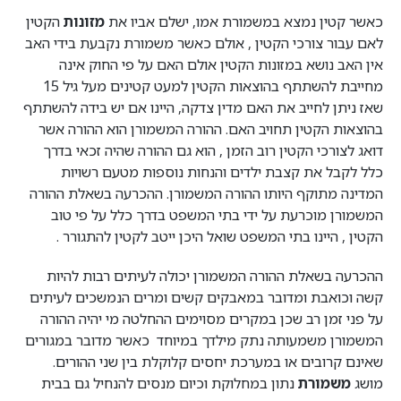
כאשר קטין נמצא במשמורת אמו, ישלם אביו את
מזונות
הקטין
לאם עבור צורכי הקטין , אולם כאשר משמורת נקבעת בידי האב
אין האב נושא במזונות הקטין אולם האם על פי החוק אינה
מחייבת להשתתף בהוצאות הקטין למעט קטינים מעל גיל 15
שאז ניתן לחייב את האם מדין צדקה, היינו אם יש בידה להשתתף
בהוצאות הקטין תחויב האם. ההורה המשמורן הוא ההורה אשר
דואג לצורכי הקטין רוב הזמן , הוא גם ההורה שהיה זכאי בדרך
כלל לקבל את קצבת ילדים והנחות נוספות מטעם רשויות
המדינה מתוקף היותו ההורה המשמורן. ההכרעה בשאלת ההורה
המשמורן מוכרעת על ידי בתי המשפט בדרך כלל על פי טוב
הקטין , היינו בתי המשפט שואל היכן ייטב לקטין להתגורר .
ההכרעה בשאלת ההורה המשמורן יכולה לעיתים רבות להיות
קשה וכואבת ומדובר במאבקים קשים ומרים הנמשכים לעיתים
על פני זמן רב שכן במקרים מסוימים ההחלטה מי יהיה ההורה
המשמורן משמעותה נתק מילדך במיוחד כאשר מדובר במגורים
שאינם קרובים או במערכת יחסים קלוקלת בין שני ההורים.
מושג
משמורת
נתון במחלוקת וכיום מנסים להנחיל גם בבית