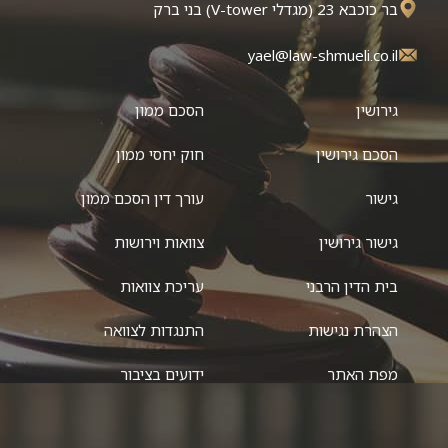
בר כוכבא 23 (מגדלי V-tower) בני ברק
yael@law-shmueli.co.il
גירושין
הסכם ממון
הסכם גירושין
חוק יחסי ממון
גישור
עורך דין הסכם ממון
גישור גירושין
צוואות וירושות
בית הדין הרבני
עריכת צוואות
הצהרת נגישות
התנגדות לצוואה
מפת האתר
ידועים בציבור