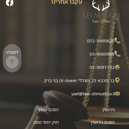
עקבו אחרינו
052-5460620
למעלה
03-9060988
03-9091192
בר כוכבא 23 (מגדלי V-tower) בני ברק
yael@law-shmueli.co.il
גירושין
הסכם ממון
הסכם גירושין
חוק יחסי ממון