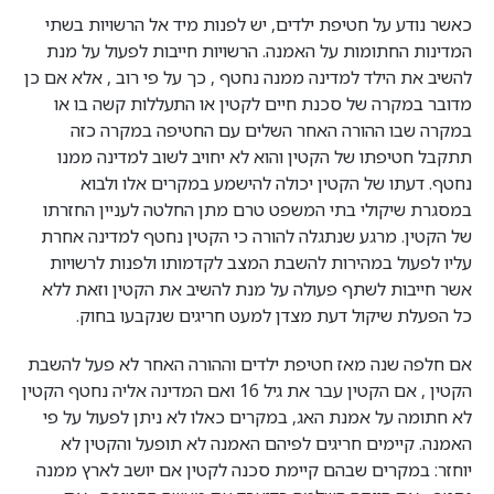
כאשר נודע על חטיפת ילדים, יש לפנות מיד אל הרשויות בשתי
המדינות החתומות על האמנה. הרשויות חייבות לפעול על מנת
להשיב את הילד למדינה ממנה נחטף , כך על פי רוב , אלא אם כן
מדובר במקרה של סכנת חיים לקטין או התעללות קשה בו או
במקרה שבו ההורה האחר השלים עם החטיפה במקרה כזה
תתקבל חטיפתו של הקטין והוא לא יחויב לשוב למדינה ממנו
נחטף. דעתו של הקטין יכולה להישמע במקרים אלו ולבוא
במסגרת שיקולי בתי המשפט טרם מתן החלטה לעניין החזרתו
של הקטין. מרגע שנתגלה להורה כי הקטין נחטף למדינה אחרת
עליו לפעול במהירות להשבת המצב לקדמותו ולפנות לרשויות
אשר חייבות לשתף פעולה על מנת להשיב את הקטין וזאת ללא
כל הפעלת שיקול דעת מצדן למעט חריגים שנקבעו בחוק.
אם חלפה שנה מאז חטיפת ילדים וההורה האחר לא פעל להשבת
הקטין , אם הקטין עבר את גיל 16 ואם המדינה אליה נחטף הקטין
לא חתומה על אמנת האג, במקרים כאלו לא ניתן לפעול על פי
האמנה. קיימים חריגים לפיהם האמנה לא תופעל והקטין לא
יוחזר: במקרים שבהם קיימת סכנה לקטין אם יושב לארץ ממנה