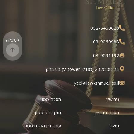
052-5460620
למעלה
03-9060988
03-9091192
בר כוכבא 23 (מגדלי V-tower) בני ברק
yael@law-shmueli.co.il
גירושין
הסכם ממון
הסכם גירושין
חוק יחסי ממון
גישור
עורך דין הסכם ממון