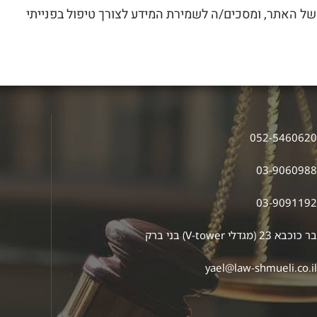
של האתר, ומסכים/ה לשמירת המידע לצורך טיפול בפנייתי
052-546062
03-906098
03-909119
ר כוכבא 23 (מגדלי V-tower) בני ברק
yael@law-shmueli.co.i