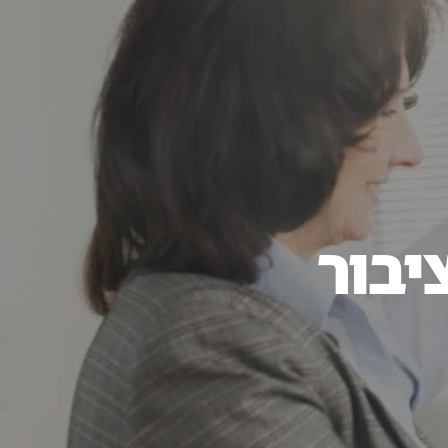
052-546
יבור