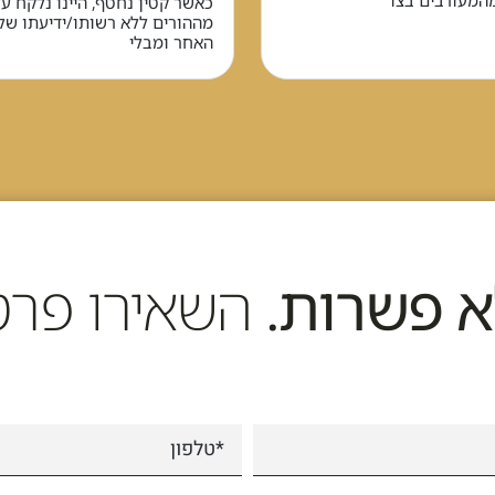
המעורבים בצו
כאשר קטין נחטף, היינו נלקח על
מההורים ללא רשותו/ידיעתו של
האחר ומבלי
א פשרות.
השאירו פרט