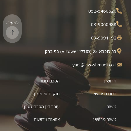
052-5460620
למעלה
03-9060988
03-9091192
בר כוכבא 23 (מגדלי V-tower) בני ברק
yael@law-shmueli.co.il
גירושין
הסכם ממון
הסכם גירושין
חוק יחסי ממון
גישור
עורך דין הסכם ממון
גישור גירושין
צוואות וירושות