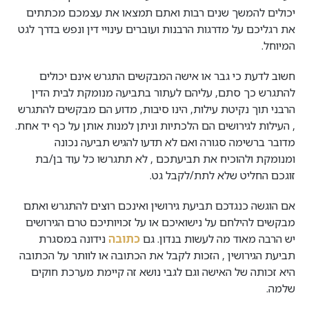
יכולים להמשך שנים רבות ואתם תמצאו את עצמכם מכתתים
את רגליכם על מדרגות הרבנות ועוברים עינויי דין ונפש בדרך לגט
המיוחל.
חשוב לדעת כי גבר או אישה המבקשים התגרש אינם יכולים
להתגרש כך סתם, עליהם לעתור בתביעה מנומקת לבית הדין
הרבני תוך נקיטת עילות, הינו סיבות, מדוע הם מבקשים להתגרש
, העילות לגירושים הם הלכתיות וניתן למנות אותן על כף יד אחת.
מדובר ברשימה סגורה ואם לא תדעו להגיש תביעה נכונה
ומנומקת ולהוכיח את תביעתכם , לא תתגרשו כל עוד בן/בת
זוגכם החליט שלא לתת/לקבל גט.
אם הוגשה כנגדכם תביעת גירושין ואינכם רוצים להתגרש ואתם
מבקשים להילחם על נישואיכם או על זכויותיכם טרם הגירושים
יש הרבה מאוד מה לעשות בנדון. גם
כתובה
נידונה במסגרת
תביעת הגירושין , הזכות לקבל את הכתובה או לוותר על הכתובה
היא זכותה של האישה וגם לגבי נושא זה קיימת מערכת חוקים
שלמה.