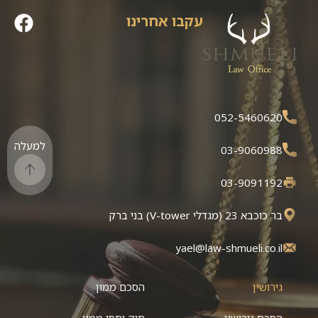
עקבו אחרינו
052-5460620
למעלה
03-9060988
03-9091192
בר כוכבא 23 (מגדלי V-tower) בני ברק
yael@law-shmueli.co.il
גירושין
הסכם ממון
הסכם גירושין
חוק יחסי ממון