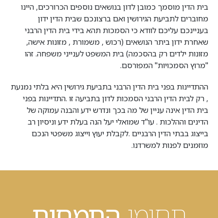
בית הדין מוסמך כמובן לדון בנושאים נוספים הכרורכים, היינו
מחוברים לתביעת הגירושין ואם ברצונכם שבית הדין ידון
בעניינכם עליכם לוודא כי הסמכות תהא בידי בית הדין הרבני
שאחרת ידון ביתר הנושאים (רכוש , משמורת , מזונות אישה,
מזונות ילדים רק בהסכמה) בית המשפט לענייני משפחה. זהו
"מרוץ הסמכויות" המפורסם.
ההתדיינות בפני בית הדין הרבני בתביעת גירושין היא בלתי נמנעת
, רק לבית הדין הרבני הסמכות לדון בתביעה זו .התדיינות בפני
בית הדין אינה עניין של מה בכך ונדרש ידע והבנה עמוקה של
הדינים וההלכות . עו"ד שמואלי יעל הנה בעלת ידע וניסיון רב
בייצוג בבתי הדין הרבניים .לקבלת יעוץ וייצוג משפטי הנכם
מוזמנים לפנות למשרדנו.
תחומי
התמחות