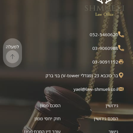
052-5460620
למעלה
03-9060988
03-9091192
בר כוכבא 23 (מגדלי V-tower) בני ברק
yael@law-shmueli.co.il
גירושין
הסכם ממון
הסכם גירושין
חוק יחסי ממון
גישור
עורך דין הסכם ממון