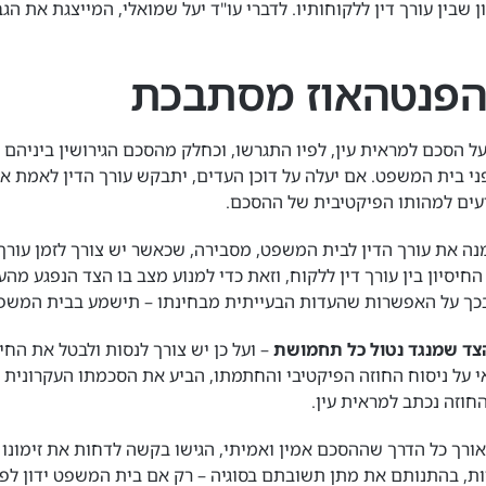
שבין עורך דין ללקוחותיו. לדברי עו"ד יעל שמואלי, המייצגת את הג
הפנטהאוז מסתבכת
על הסכם למראית עין, לפיו התגרשו, וכחלק מהסכם הגירושין ביניהם
י בית המשפט. אם יעלה על דוכן העדים, יתבקש עורך הדין לאמת או
ודעים למהותו הפיקטיבית של ההסכם.
מנה את עורך הדין לבית המשפט, מסבירה, שכאשר יש צורך לזמן עורך
חיסיון בין עורך דין ללקוח, וזאת כדי למנוע מצב בו הצד הנפגע מה
ר בכך על האפשרות שהעדות הבעייתית מבחינתו – תישמע בבית המשפ
צד שמנגד נטול כל תחמושת
– ועל כן יש צורך לנסות ולבטל את החי
י על ניסוח החוזה הפיקטיבי והחתמתו, הביע את הסכמתו העקרונית ל
החוזה נכתב למראית עין.
ורך כל הדרך שההסכם אמין ואמיתי, הגישו בקשה לדחות את זימונו ש
ת, בהתנותם את מתן תשובתם בסוגיה – רק אם בית המשפט ידון לפ