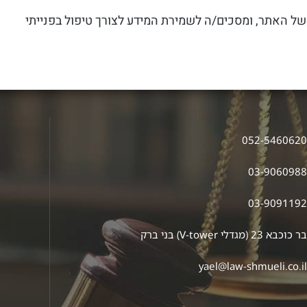
של האתר, ומסכים/ה לשמירת המידע לצורך טיפול בפנייתי
052-546062
03-906098
03-909119
ר כוכבא 23 (מגדלי V-tower) בני ברק
yael@law-shmueli.co.i