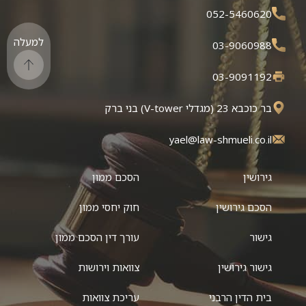
052-5460620
למעלה
03-9060988
03-9091192
בר כוכבא 23 (מגדלי V-tower) בני ברק
yael@law-shmueli.co.il
גירושין
הסכם ממון
הסכם גירושין
חוק יחסי ממון
גישור
עורך דין הסכם ממון
גישור גירושין
צוואות וירושות
בית הדין הרבני
עריכת צוואות