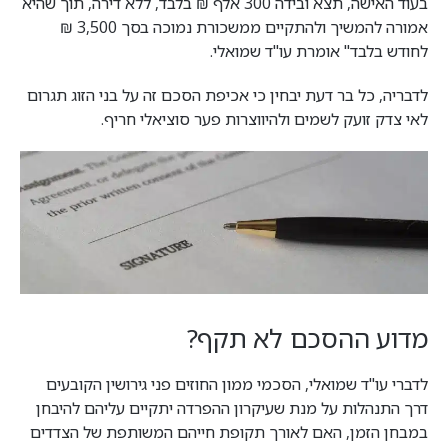
בעוד האישה, תצא ובידה 300 אלף ₪ בלבד, ללא דירה, תוך שהיא
אמורה להמשיך ולהתקיים ממשכורת נמוכה בסך 3,500 ₪
לחודש בלבד" אומרת עו"ד שמואלי.
לדבריה, כל בר דעת יבחין כי אכיפת הסכם זה על בני הזוג תגרום
לאי צדק זועק לשמים ולהיווצרות פער סוציאלי חריף.
מדוע ההסכם לא תקף?
לדברי עו"ד שמואלי, הסכמי ממון החוזים פני גירושין הקובעים
דרך התנהלות על מנת שעיקרון ההפרדה יתקיים עליהם להיבחן
במבחן הזמן, האם לאורך תקופת חייהם המשותפת של הצדדים