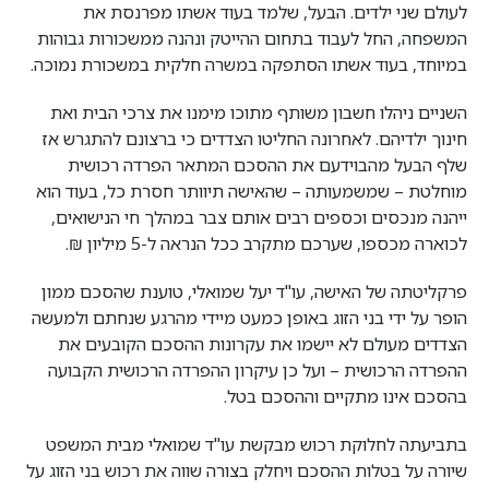
לעולם שני ילדים. הבעל, שלמד בעוד אשתו מפרנסת את
המשפחה, החל לעבוד בתחום ההייטק ונהנה ממשכורות גבוהות
במיוחד, בעוד אשתו הסתפקה במשרה חלקית במשכורת נמוכה.
השניים ניהלו חשבון משותף מתוכו מימנו את צרכי הבית ואת
חינוך ילדיהם. לאחרונה החליטו הצדדים כי ברצונם להתגרש אז
שלף הבעל מהבוידעם את ההסכם המתאר הפרדה רכושית
מוחלטת – שמשמעותה – שהאישה תיוותר חסרת כל, בעוד הוא
ייהנה מנכסים וכספים רבים אותם צבר במהלך חי הנישואים,
לכוארה מכספו, שערכם מתקרב ככל הנראה ל-5 מיליון ₪.
פרקליטתה של האישה, עו"ד יעל שמואלי, טוענת שהסכם ממון
הופר על ידי בני הזוג באופן כמעט מיידי מהרגע שנחתם ולמעשה
הצדדים מעולם לא יישמו את עקרונות ההסכם הקובעים את
ההפרדה הרכושית – ועל כן עיקרון ההפרדה הרכושית הקבועה
בהסכם אינו מתקיים וההסכם בטל.
בתביעתה לחלוקת רכוש מבקשת עו"ד שמואלי מבית המשפט
שיורה על בטלות ההסכם ויחלק בצורה שווה את רכוש בני הזוג על