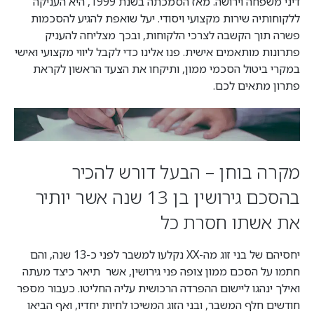
דיני משפחה וירושה. מאז הסמכתה בשנת 1999, היא העניקה
ללקוחותיה שירות מקצועי ויסודי. יעל שואפת להגיע להסכמות
פשרה תוך הקשבה לצרכי הלקוחות, ובכך מצליחה להעניק
פתרונות מותאמים אישית. פנו אלינו כדי לקבל ליווי מקצועי ואישי
במקרי ביטול הסכמי ממון, ותיקחו את הצעד הראשון לקראת
פתרון מתאים לכם.
מקרה בוחן – הבעל דורש להכיר
בהסכם גירושין בן 13 שנה אשר יותיר
את אשתו חסרת כל
יחסיהם של בני זוג מה-
XX
נקלעו למשבר לפני כ-13 שנה, והם
חתמו על הסכם ממון צופה פני גירושין, אשר תיאר כיצד מעתה
ואילך ינהגו ליישום ההפרדה הרכושית עליה החליטו. כעבור מספר
חודשים חלף המשבר, ובני הזוג המשיכו לחיות יחדיו, ואף הביאו