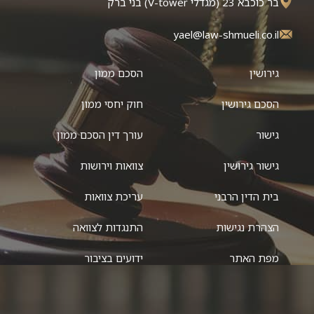
בר כוכבא 23 (מגדלי V-tower) בני ברק
yael@law-shmueli.co.il
גירושין
הסכם ממון
הסכם גירושין
חוק יחסי ממון
גישור
עורך דין הסכם ממון
גישור גירושין
צוואות וירושות
בית הדין הרבני
עריכת צוואות
הצהרת נגישות
התנגדות לצוואה
מפת האתר
ידועים בציבור