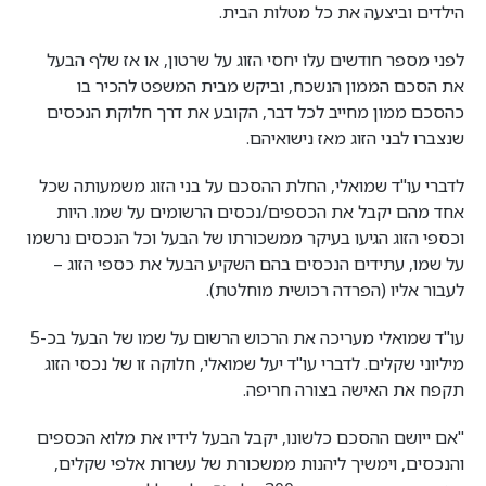
הילדים וביצעה את כל מטלות הבית.
לפני מספר חודשים עלו יחסי הזוג על שרטון, או אז שלף הבעל
את הסכם הממון הנשכח, וביקש מבית המשפט להכיר בו
כהסכם ממון מחייב לכל דבר, הקובע את דרך חלוקת הנכסים
שנצברו לבני הזוג מאז נישואיהם.
לדברי עו"ד שמואלי, החלת ההסכם על בני הזוג משמעותה שכל
אחד מהם יקבל את הכספים/נכסים הרשומים על שמו. היות
וכספי הזוג הגיעו בעיקר ממשכורתו של הבעל וכל הנכסים נרשמו
על שמו, עתידים הנכסים בהם השקיע הבעל את כספי הזוג –
לעבור אליו (הפרדה רכושית מוחלטת).
עו"ד שמואלי מעריכה את הרכוש הרשום על שמו של הבעל בכ-5
מיליוני שקלים. לדברי עו"ד יעל שמואלי, חלוקה זו של נכסי הזוג
תקפח את האישה בצורה חריפה.
"אם ייושם ההסכם כלשונו, יקבל הבעל לידיו את מלוא הכספים
והנכסים, וימשיך ליהנות ממשכורת של עשרות אלפי שקלים,