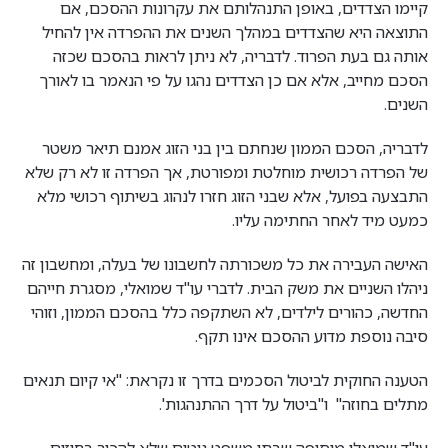
קיימו הצדדים, באופן התנהלותם את עקרונות ההסכם, אם
התוצאה היא שהצדדים במהלך השנים את ההפרדה אין להחיל
אותה גם בעת הפרוד. לדבריה, לא ניתן לראות בהסכם שכזה
הסכם מחייב, אלא אם כן הצדדים נהגו על פי הנאמר בו לאורך
השנים.
לדבריה, הסכם הממון שנחתם בין בני הזוג אמנם תיאר משטר
של הפרדה רכושית מוחלטת ומפורטת, אך הפרדה זו לא רק שלא
התבצעה בפועל, אלא שבני הזוג חזרו לנהוג בשיתוף רכושי מלא
כמעט מיד לאחר החתימה עליו.
האישה העבירה את כל משכורתה לחשבונו של בעלה, ומחשבון זה
ניהלו השניים את משק הבית. לדברי עו"ד שמואלי, מסגרת חייהם
החדשה, כהורים לילדים, לא השתקפה כלל בהסכם הממון, וזוהי
סיבה נוספת מדוע ההסכם אינו תקף.
הטענה החוקית לביטול הסכמים בדרך זו נקראת: "אי קיום תנאים
מתלים בחוזה" ו"ביטול על דרך ההתנהגות'.
עו"ד שמואלי מוסיפה שבתי משפט נוטים שלא להכיר בחוזים