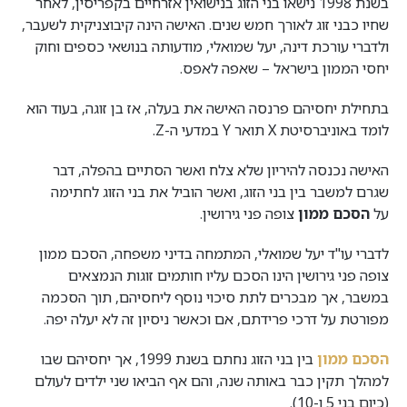
בשנת 1998 נישאו בני הזוג בנישואין אזרחיים בקפריסין, לאחר
שחיו כבני זוג לאורך חמש שנים. האישה הינה קיבוצניקית לשעבר,
ולדברי עורכת דינה, יעל שמואלי, מודעותה בנושאי כספים וחוק
יחסי הממון בישראל – שאפה לאפס.
בתחילת יחסיהם פרנסה האישה את בעלה, אז בן זוגה, בעוד הוא
לומד באוניברסיטת
X
תואר
Y
במדעי ה-Z.
האישה נכנסה להיריון שלא צלח ואשר הסתיים בהפלה, דבר
שגרם למשבר בין בני הזוג, ואשר הוביל את בני הזוג לחתימה
על
הסכם ממון
צופה פני גירושין.
לדברי עו"ד יעל שמואלי, המתמחה בדיני משפחה, הסכם ממון
צופה פני גירושין הינו הסכם עליו חותמים זוגות הנמצאים
במשבר, אך מבכרים לתת סיכוי נוסף ליחסיהם, תוך הסכמה
מפורטת על דרכי פרידתם, אם וכאשר ניסיון זה לא יעלה יפה.
הסכם ממון
בין בני הזוג נחתם בשנת 1999, אך יחסיהם שבו
למהלך תקין כבר באותה שנה, והם אף הביאו שני ילדים לעולם
(כיום בני 5 ו-10).