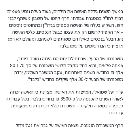
במשך השנים גידלה האישה את הילדים, בעוד בעלה נוסע פעמים
רבות לחו"ל במסגרת עבודתו. חרף קיומו של חשבון משותף לבני
הזוג, השקיע בעלה של האישה כספים בנדל"ן ובתחומים נוספים
– אך הקפיד לרשום רק את עצמו כבעל הנכסים. כלפי האישה
נהג הבעל בנכסים כאילו הם משותפים לשניהם, ומעולם לא רמז
או ציין כי הם רשומים על שמו בלבד.
משכורתו של הבעל, שבתחילת יחסיהם היתה נמוכה ביותר,
צמחה פלאים, והוא החל מקבל תלושי משכורת על סך 70 ו-80
אלף ₪ בחודש. בשנים האחרונות, עקב המשבר העולמי, ירדה
משכורתו של הבעל ל-30 אלף שקלים בחודש "בלבד".
עו"ד יעל שמואלי, המייצגת את האישה, מציינת כי האישה זכתה
לאורך השנים להכנסה של כ-3500 ₪ בחודש בלבד, בשל עבודתה
כשכירה במשרה חלקית – משכורת שלא השתנתה משמעותית
עד היום.
חרף המשכורת הנמוכה, נשאה האישה על גבה את נטל גידול