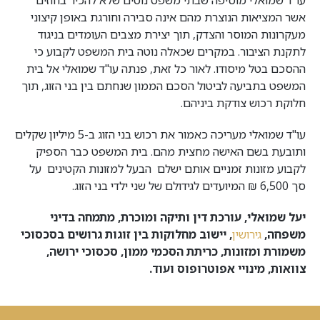
אשר המציאות הנוצרת מהם אינה סבירה וחורגת באופן קיצוני
מעקרונות המוסר והצדק, תוך יצירת מצבים העומדים בניגוד
לתקנת הציבור. במקרים שכאלה נוטה בית המשפט לקבוע כי
ההסכם בטל מיסודו. לאור כל זאת, פנתה עו"ד שמואלי אל בית
המשפט בתביעה לביטול הסכם הממון שנחתם בין בני הזוג, תוך
חלוקת רכוש צודקת ביניהם.
עו"ד שמואלי מעריכה כאמור את רכוש בני הזוג ב-5 מיליון שקלים
ותובעת בשם האישה מחצית מהם. בית המשפט כבר הספיק
לקבוע מזונות זמניים אותם ישלם הבעל למזונות הקטינים על
סך 6,500 ₪ המיועדים לגידולם של שני ילדי בני הזוג.
יעל שמואלי, עורכת דין ותיקה ומוכרת, מתמחה בדיני
משפחה,
גירושין
, יישוב מחלוקות בין זוגות גרושים בסכסוכי
משמורת ומזונות, כריתת הסכמי ממון, סכסוכי ירושה,
צוואות, מינויי אפוטרופוס ועוד.